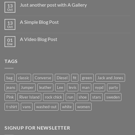
comentarios
Just another post with A Gallery
13
en
Welcome
Oct
No
to
hay
Flatsome
comentarios
A Simple Blog Post
13
en
Just
Oct
No
another
hay
post
comentarios
with
A Video Blog Post
01
en
A
A
Ene
No
Gallery
Simple
hay
Blog
comentarios
Post
en
TAGS
A
Video
Blog
Post
bag
classic
Converse
Diesel
fit
green
Jack and Jones
jeans
Jumper
leather
Lee
levis
man
nypd
party
Pink
River Island
rock chick
run
shoe
stars
sweden
t-shirt
vans
washed-out
white
women
SIGNUP FOR NEWSLETTER