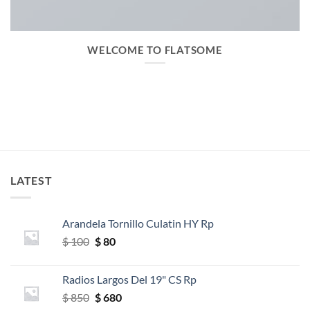
WELCOME TO FLATSOME
LATEST
Arandela Tornillo Culatin HY Rp
El
El
$
100
$
80
precio
precio
original
actual
Radios Largos Del 19" CS Rp
era:
es:
El
El
$
850
$
680
$ 100.
$ 80.