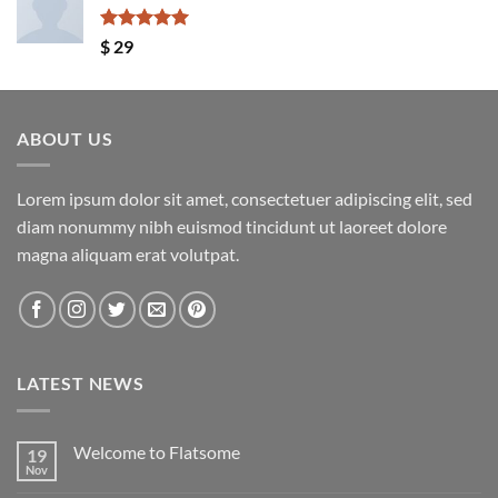
Valorado
$
29
con
5.00
de 5
ABOUT US
Lorem ipsum dolor sit amet, consectetuer adipiscing elit, sed
diam nonummy nibh euismod tincidunt ut laoreet dolore
magna aliquam erat volutpat.
LATEST NEWS
Welcome to Flatsome
19
Nov
No
hay