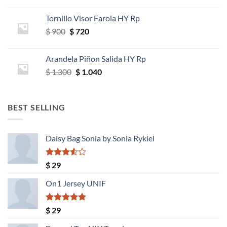
precio
precio
original
actual
Tornillo Visor Farola HY Rp
era:
es:
El
El
$
900
$
720
$ 850.
$ 680.
precio
precio
original
actual
Arandela Piñon Salida HY Rp
era:
es:
El
El
$
1.300
$
1.040
$ 900.
$ 720.
precio
precio
original
actual
era:
es:
BEST SELLING
$ 1.300.
$ 1.040.
Daisy Bag Sonia by Sonia Rykiel
Valorado
$
29
con
3.50
de
On1 Jersey UNIF
5
Valorado
$
29
con
5.00
de 5