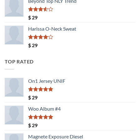
Beyond Top NLY Trend
Valorado
$
29
con
3.50
de
Harissa O-Neck Sweat
5
Valorado
$
29
con
4.00
de 5
TOP RATED
On1 Jersey UNIF
Valorado
$
29
con
5.00
de 5
Woo Album #4
Valorado
$
29
con
5.00
de 5
Magnete Exposure Diesel