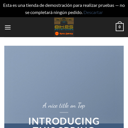
Esta es una tienda de demostración para realizar pruebas — no
se completará ningún pedido.
Descartar
Saltar
0
al
contenido
A nice title on Top
INTRODUCING