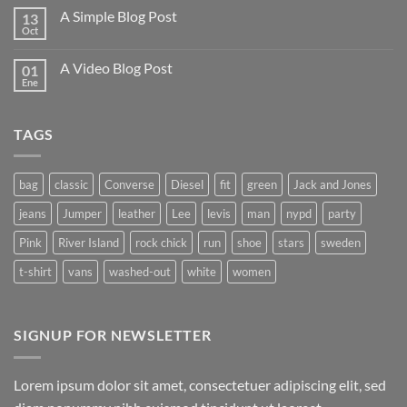
Flatsome
comentarios
A Simple Blog Post
13
en
Just
Oct
No
another
hay
post
comentarios
with
A Video Blog Post
01
en
A
A
Ene
No
Gallery
Simple
hay
Blog
comentarios
Post
en
TAGS
A
Video
Blog
Post
bag
classic
Converse
Diesel
fit
green
Jack and Jones
jeans
Jumper
leather
Lee
levis
man
nypd
party
Pink
River Island
rock chick
run
shoe
stars
sweden
t-shirt
vans
washed-out
white
women
SIGNUP FOR NEWSLETTER
Lorem ipsum dolor sit amet, consectetuer adipiscing elit, sed