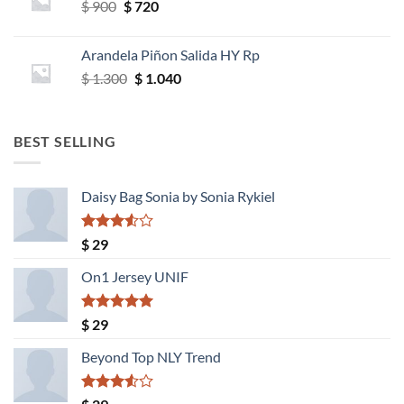
El
El
$
900
$
720
$ 850.
$ 680.
precio
precio
original
actual
Arandela Piñon Salida HY Rp
era:
es:
El
El
$
1.300
$
1.040
$ 900.
$ 720.
precio
precio
original
actual
era:
es:
BEST SELLING
$ 1.300.
$ 1.040.
Daisy Bag Sonia by Sonia Rykiel
Valorado
$
29
con
3.50
de
On1 Jersey UNIF
5
Valorado
$
29
con
5.00
de 5
Beyond Top NLY Trend
Valorado