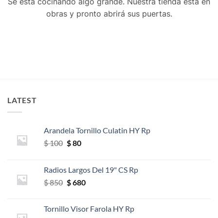
Se está cocinando algo grande. Nuestra tienda está en
obras y pronto abrirá sus puertas.
LATEST
Arandela Tornillo Culatin HY Rp
El
El
$
100
$
80
precio
precio
original
actual
Radios Largos Del 19" CS Rp
era:
es:
El
El
$
850
$
680
$ 100.
$ 80.
precio
precio
original
actual
Tornillo Visor Farola HY Rp
era:
es: