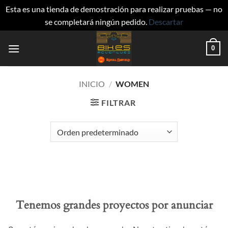
Esta es una tienda de demostración para realizar pruebas — no
se completará ningún pedido.
Descartar
Saltar
0
al
contenido
INICIO
/
WOMEN
FILTRAR
Tenemos grandes proyectos por anunciar