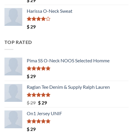
$
29
con
3.50
de
Harissa O-Neck Sweat
5
Valorado
$
29
con
4.00
de 5
TOP RATED
Pima SS O-Neck NOOS Selected Homme
Valorado
$
29
con
5.00
de 5
Raglan Tee Denim & Supply Ralph Lauren
Valorado
El
El
$
29
$
29
con
5.00
precio
precio
de 5
On1 Jersey UNIF
original
actual
era:
es:
$ 29.
$ 29.
Valorado
$
29
con
5.00