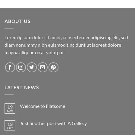
de 5
ABOUT US
Lorem ipsum dolor sit amet, consectetuer adipiscing elit, sed
diam nonummy nibh euismod tincidunt ut laoreet dolore
magna aliquam erat volutpat.
LATEST NEWS
Welcome to Flatsome
19
Nov
No
hay
comentarios
Just another post with A Gallery
13
en
Welcome
Oct
No
to
hay