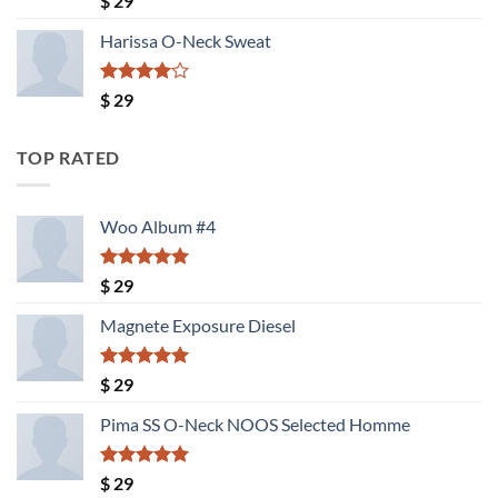
$
29
con
3.50
de
Harissa O-Neck Sweat
5
Valorado
$
29
con
4.00
de 5
TOP RATED
Woo Album #4
Valorado
$
29
con
5.00
de 5
Magnete Exposure Diesel
Valorado
$
29
con
5.00
de 5
Pima SS O-Neck NOOS Selected Homme
Valorado
$
29
con
5.00