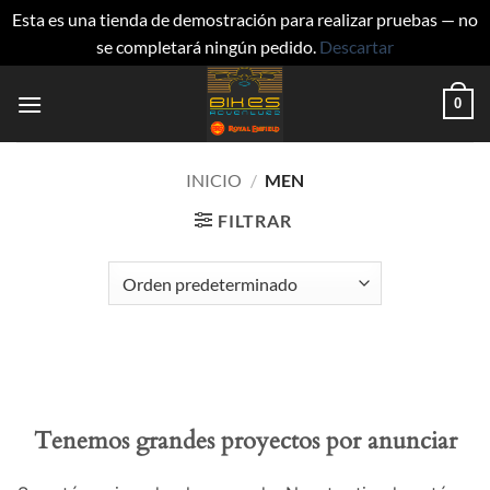
Esta es una tienda de demostración para realizar pruebas — no
se completará ningún pedido.
Descartar
Saltar
0
al
contenido
INICIO
/
MEN
FILTRAR
Tenemos grandes proyectos por anunciar