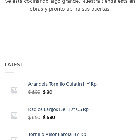
Se está cocinando algo grande. Nuestra tienda está en
obras y pronto abrirá sus puertas.
LATEST
Arandela Tornillo Culatin HY Rp
El
El
$
100
$
80
precio
precio
original
actual
Radios Largos Del 19" CS Rp
era:
es:
El
El
$
850
$
680
$ 100.
$ 80.
precio
precio
original
actual
Tornillo Visor Farola HY Rp
era:
es: