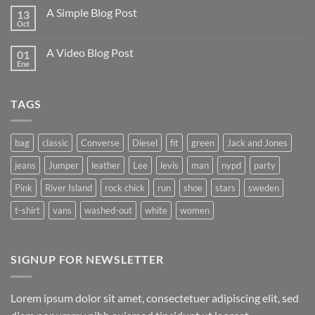
Flatsome
comentarios
A Simple Blog Post
13
en
Just
Oct
No
another
hay
post
comentarios
with
A Video Blog Post
01
en
A
A
Ene
No
Gallery
Simple
hay
Blog
comentarios
Post
en
TAGS
A
Video
Blog
Post
bag
classic
Converse
Diesel
fit
green
Jack and Jones
jeans
Jumper
leather
Lee
levis
man
nypd
party
Pink
River Island
rock chick
run
shoe
stars
sweden
t-shirt
vans
washed-out
white
women
SIGNUP FOR NEWSLETTER
Lorem ipsum dolor sit amet, consectetuer adipiscing elit, sed