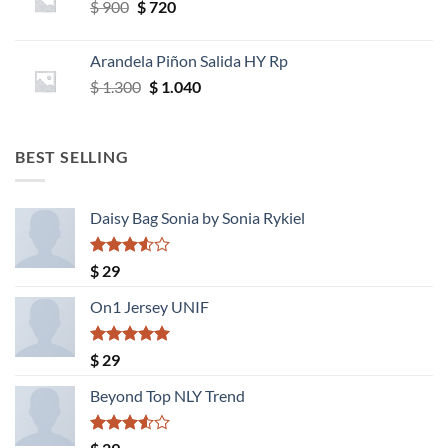
El
El
$
900
$
720
$ 850.
$ 680.
precio
precio
original
actual
Arandela Piñon Salida HY Rp
era:
es:
El
El
$
1.300
$
1.040
$ 900.
$ 720.
precio
precio
original
actual
era:
es:
BEST SELLING
$ 1.300.
$ 1.040.
Daisy Bag Sonia by Sonia Rykiel
Valorado
$
29
con
3.50
de
On1 Jersey UNIF
5
Valorado
$
29
con
5.00
de 5
Beyond Top NLY Trend
Valorado