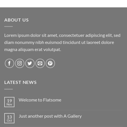
de 5
ABOUT US
Lorem ipsum dolor sit amet, consectetuer adipiscing elit, sed
diam nonummy nibh euismod tincidunt ut laoreet dolore
magna aliquam erat volutpat.
LATEST NEWS
Welcome to Flatsome
19
Nov
No
hay
comentarios
Just another post with A Gallery
13
en
Welcome
Oct
No
to
hay