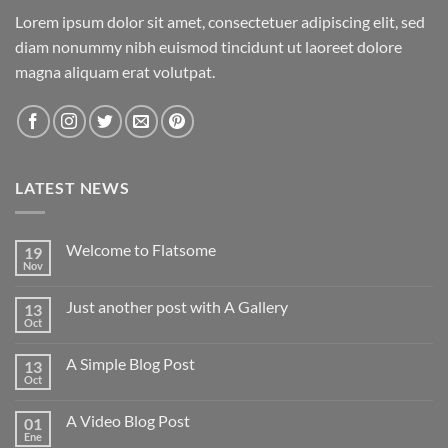
Lorem ipsum dolor sit amet, consectetuer adipiscing elit, sed
diam nonummy nibh euismod tincidunt ut laoreet dolore
magna aliquam erat volutpat.
LATEST NEWS
Welcome to Flatsome
19
Nov
No
hay
comentarios
Just another post with A Gallery
13
en
Welcome
Oct
No
to
hay
Flatsome
comentarios
A Simple Blog Post
13
en
Just
Oct
No
another
hay
post
comentarios
with
A Video Blog Post
01
en
A
A
Ene
No
Gallery