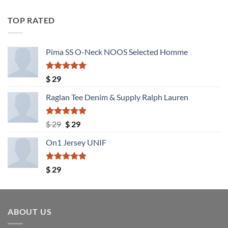
con
4.00
de 5
TOP RATED
Pima SS O-Neck NOOS Selected Homme
Valorado
$
29
con
5.00
de 5
Raglan Tee Denim & Supply Ralph Lauren
Valorado
El
El
$
29
$
29
con
5.00
precio
precio
de 5
On1 Jersey UNIF
original
actual
era:
es:
$ 29.
$ 29.
Valorado
$
29
con
5.00
de 5
ABOUT US