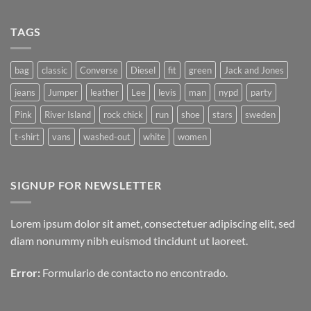
Simple
hay
Blog
comentarios
Post
en
TAGS
A
Video
Blog
Post
bag
classic
Converse
Diesel
fit
green
Jack and Jones
jeans
Jumper
leather
Lee
levis
man
nypd
party
Pink
River Island
rock chick
run
shoe
stars
sweden
t-shirt
vans
washed-out
white
women
SIGNUP FOR NEWSLETTER
Lorem ipsum dolor sit amet, consectetuer adipiscing elit, sed
diam nonummy nibh euismod tincidunt ut laoreet.
Error:
Formulario de contacto no encontrado.