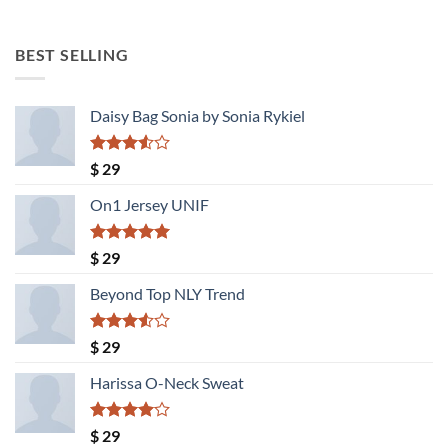
precio
precio
original
actual
era:
es:
BEST SELLING
$ 1.300.
$ 1.040.
Daisy Bag Sonia by Sonia Rykiel
Valorado
$
29
con
3.50
de
On1 Jersey UNIF
5
Valorado
$
29
con
5.00
de 5
Beyond Top NLY Trend
Valorado
$
29
con
3.50
de
Harissa O-Neck Sweat
5
Valorado
$
29