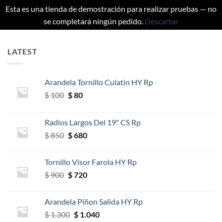
Esta es una tienda de demostración para realizar pruebas — no
se completará ningún pedido.
Descartar
Saltar
al
LATEST
contenido
Arandela Tornillo Culatin HY Rp
El
El
$
100
$
80
precio
precio
original
actual
Radios Largos Del 19" CS Rp
era:
es:
El
El
$
850
$
680
$ 100.
$ 80.
precio
precio
original
actual
Tornillo Visor Farola HY Rp
era:
es:
El
El
$
900
$
720
$ 850.
$ 680.
precio
precio
original
actual
Arandela Piñon Salida HY Rp
era:
es:
El
El
$
1.300
$
1.040
$ 900.
$ 720.