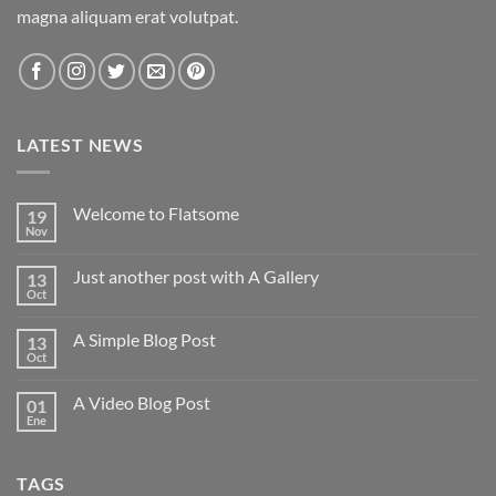
magna aliquam erat volutpat.
LATEST NEWS
Welcome to Flatsome
19
Nov
No
hay
comentarios
Just another post with A Gallery
13
en
Welcome
Oct
No
to
hay
Flatsome
comentarios
A Simple Blog Post
13
en
Just
Oct
No
another
hay
post
comentarios
with
A Video Blog Post
01
en
A
A
Ene
No
Gallery
Simple
hay
Blog
comentarios
Post
en
TAGS
A