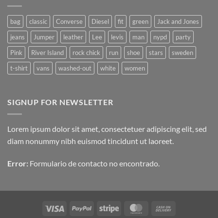
Video
Blog
Post
bag
classic
Converse
Diesel
fit
green
Jack and Jones
jeans
Jumper
leather
Lee
levis
man
nypd
party
Pink
River Island
rock chick
run
shoe
stars
sweden
t-shirt
vans
washed-out
white
women
SIGNUP FOR NEWSLETTER
Lorem ipsum dolor sit amet, consectetuer adipiscing elit, sed
diam nonummy nibh euismod tincidunt ut laoreet.
Error:
Formulario de contacto no encontrado.
Visa
PayPal
Stripe
MasterCard
Cash