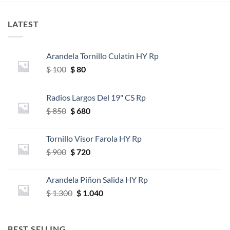
LATEST
Arandela Tornillo Culatin HY Rp
El
El
$
100
$
80
precio
precio
original
actual
Radios Largos Del 19" CS Rp
era:
es:
El
El
$
850
$
680
$ 100.
$ 80.
precio
precio
original
actual
Tornillo Visor Farola HY Rp
era:
es:
El
El
$
900
$
720
$ 850.
$ 680.
precio
precio
original
actual
Arandela Piñon Salida HY Rp
era:
es:
El
El
$
1.300
$
1.040
$ 900.
$ 720.
precio
precio
original
actual
era:
es:
BEST SELLING