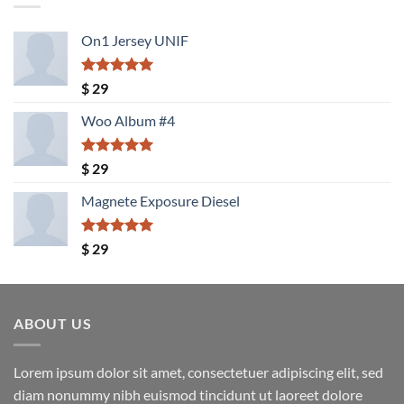
On1 Jersey UNIF
Valorado
$
29
con
5.00
de 5
Woo Album #4
Valorado
$
29
con
5.00
de 5
Magnete Exposure Diesel
Valorado
$
29
con
5.00
de 5
ABOUT US
Lorem ipsum dolor sit amet, consectetuer adipiscing elit, sed
diam nonummy nibh euismod tincidunt ut laoreet dolore