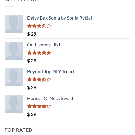
$ 1.300.
$ 1.040.
Daisy Bag Sonia by Sonia Rykiel
Valorado
$
29
con
3.50
de
On1 Jersey UNIF
5
Valorado
$
29
con
5.00
de 5
Beyond Top NLY Trend
Valorado
$
29
con
3.50
de
Harissa O-Neck Sweat
5
Valorado
$
29
con
4.00
de 5
TOP RATED