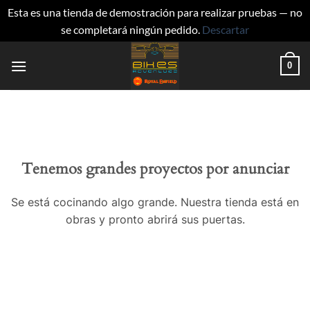
Esta es una tienda de demostración para realizar pruebas — no
se completará ningún pedido.
Descartar
Saltar
0
al
contenido
Tenemos grandes proyectos por anunciar
Se está cocinando algo grande. Nuestra tienda está en
obras y pronto abrirá sus puertas.