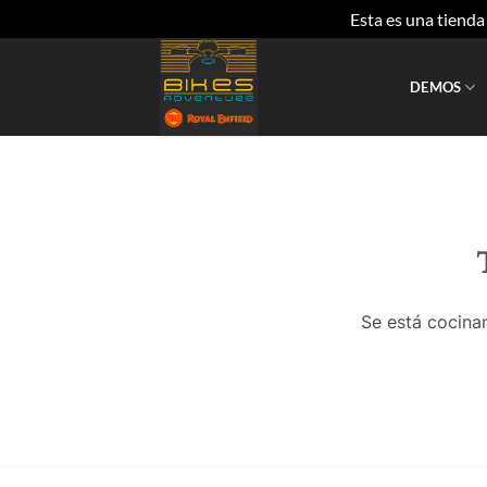
Esta es una tiend
Saltar
al
DEMOS
contenido
Se está cocinan