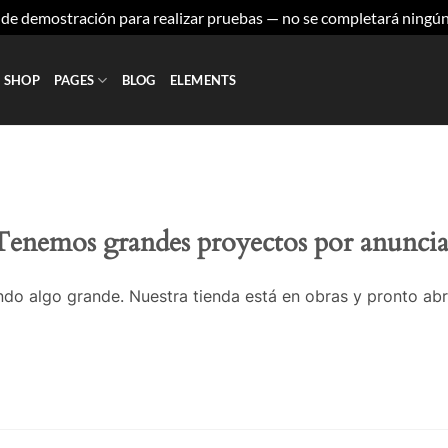
a de demostración para realizar pruebas — no se completará ningú
SHOP
PAGES
BLOG
ELEMENTS
Tenemos grandes proyectos por anuncia
do algo grande. Nuestra tienda está en obras y pronto abr