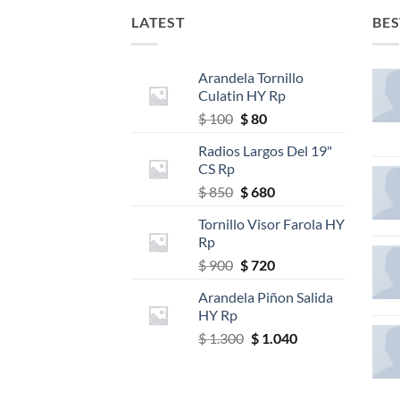
LATEST
BES
Arandela Tornillo
Culatin HY Rp
El
El
$
100
$
80
precio
precio
Radios Largos Del 19"
original
actual
CS Rp
era:
es:
El
El
$
850
$
680
$ 100.
$ 80.
precio
precio
Tornillo Visor Farola HY
original
actual
Rp
era:
es:
El
El
$
900
$
720
$ 850.
$ 680.
precio
precio
Arandela Piñon Salida
original
actual
HY Rp
era:
es:
El
El
$
1.300
$
1.040
$ 900.
$ 720.
precio
precio
original
actual
era:
es: