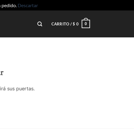
n pedido.
Descartar
0
CARRITO /
$
0
r
irá sus puertas.