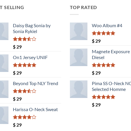
T SELLING
TOP RATED
Daisy Bag Sonia by
Woo Album #4
Sonia Rykiel
Valorado
$
29
con
5.00
Valorado
$
29
de 5
con
Magnete Exposure
3.50
de
On1 Jersey UNIF
Diesel
5
Valorado
Valorado
$
29
$
29
con
5.00
con
5.00
de 5
de 5
Beyond Top NLY Trend
Pima SS O-Neck 
Selected Homme
Valorado
$
29
con
Valorado
$
29
3.50
de
con
5.00
Harissa O-Neck Sweat
5
de 5
Valorado
$
29
con
4.00