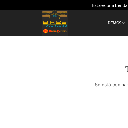
Esta es una tiend
Saltar
al
DEMOS
contenido
Se está cocinan