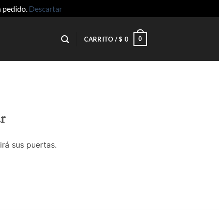
n pedido.
Descartar
0
CARRITO /
$
0
r
irá sus puertas.