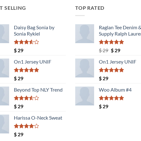
T SELLING
TOP RATED
Daisy Bag Sonia by
Raglan Tee Denim 
Sonia Rykiel
Supply Ralph Laure
Valorado
Valorado
El
El
$
29
$
29
$
29
con
con
5.00
precio
precio
3.50
de
de 5
On1 Jersey UNIF
On1 Jersey UNIF
original
actual
5
era:
es:
$ 29.
$ 29.
Valorado
Valorado
$
29
$
29
con
5.00
con
5.00
de 5
de 5
Beyond Top NLY Trend
Woo Album #4
Valorado
Valorado
$
29
$
29
con
con
5.00
3.50
de
de 5
Harissa O-Neck Sweat
5
Valorado
$
29
con
4.00