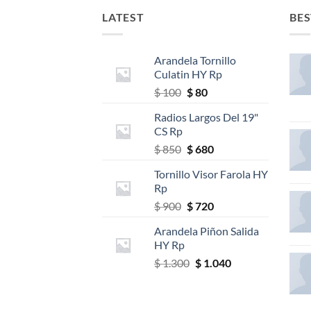
LATEST
BES
Arandela Tornillo
Culatin HY Rp
El
El
$
100
$
80
precio
precio
Radios Largos Del 19"
original
actual
CS Rp
era:
es:
El
El
$
850
$
680
$ 100.
$ 80.
precio
precio
Tornillo Visor Farola HY
original
actual
Rp
era:
es:
El
El
$
900
$
720
$ 850.
$ 680.
precio
precio
Arandela Piñon Salida
original
actual
HY Rp
era:
es:
El
El
$
1.300
$
1.040
$ 900.
$ 720.
precio
precio
original
actual
era:
es: