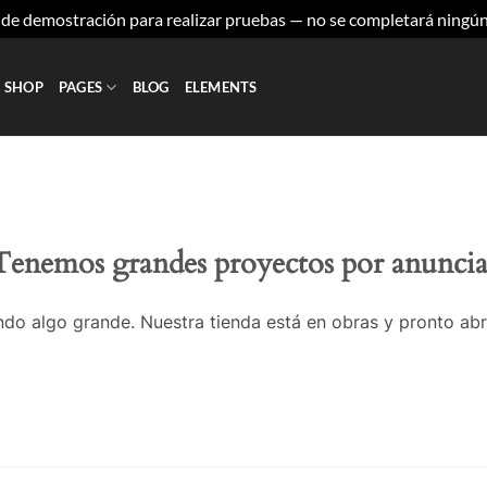
a de demostración para realizar pruebas — no se completará ningú
SHOP
PAGES
BLOG
ELEMENTS
Tenemos grandes proyectos por anuncia
do algo grande. Nuestra tienda está en obras y pronto abr