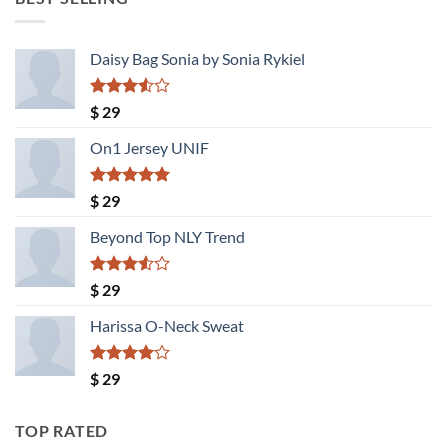
$ 1.300.
$ 1.040.
Daisy Bag Sonia by Sonia Rykiel
Valorado
$
29
con
3.50
de
On1 Jersey UNIF
5
Valorado
$
29
con
5.00
de 5
Beyond Top NLY Trend
Valorado
$
29
con
3.50
de
Harissa O-Neck Sweat
5
Valorado
$
29
con
4.00
de 5
TOP RATED