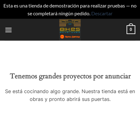
Esta es una tienda de demostración para realizar pruebas — no
se completará ningún pedido.
Descartar
Saltar
0
al
contenido
Tenemos grandes proyectos por anunciar
Se está cocinando algo grande. Nuestra tienda está en
obras y pronto abrirá sus puertas.