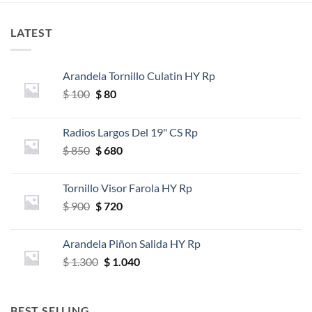
LATEST
Arandela Tornillo Culatin HY Rp
El
El
$
100
$
80
precio
precio
original
actual
Radios Largos Del 19" CS Rp
era:
es:
El
El
$
850
$
680
$ 100.
$ 80.
precio
precio
original
actual
Tornillo Visor Farola HY Rp
era:
es:
El
El
$
900
$
720
$ 850.
$ 680.
precio
precio
original
actual
Arandela Piñon Salida HY Rp
era:
es:
El
El
$
1.300
$
1.040
$ 900.
$ 720.
precio
precio
original
actual
era:
es:
BEST SELLING