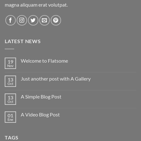
magna aliquam erat volutpat.
LATEST NEWS
Welcome to Flatsome
19
Nov
No
hay
comentarios
Just another post with A Gallery
13
en
Welcome
Oct
No
to
hay
Flatsome
comentarios
A Simple Blog Post
13
en
Just
Oct
No
another
hay
post
comentarios
with
A Video Blog Post
01
en
A
A
Ene
No
Gallery
Simple
hay
Blog
comentarios
Post
en
TAGS
A