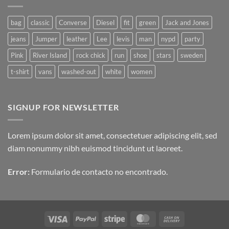
Video
Blog
Post
bag
classic
Converse
Diesel
fit
green
Jack and Jones
jeans
Jumper
leather
Lee
levis
man
nypd
party
Pink
River Island
rock chick
run
shoe
stars
sweden
t-shirt
vans
washed-out
white
women
SIGNUP FOR NEWSLETTER
Lorem ipsum dolor sit amet, consectetuer adipiscing elit, sed
diam nonummy nibh euismod tincidunt ut laoreet.
Error:
Formulario de contacto no encontrado.
Visa
PayPal
Stripe
MasterCard
Cash