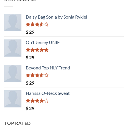
$ 1.300.
$ 1.040.
Daisy Bag Sonia by Sonia Rykiel
Valorado
$
29
con
3.50
de
On1 Jersey UNIF
5
Valorado
$
29
con
5.00
de 5
Beyond Top NLY Trend
Valorado
$
29
con
3.50
de
Harissa O-Neck Sweat
5
Valorado
$
29
con
4.00
de 5
TOP RATED