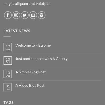
magna aliquam erat volutpat.
LATEST NEWS
Welcome to Flatsome
19
Nov
No
hay
comentarios
Just another post with A Gallery
13
en
Welcome
Oct
No
to
hay
Flatsome
comentarios
A Simple Blog Post
13
en
Just
Oct
No
another
hay
post
comentarios
with
A Video Blog Post
01
en
A
A
Ene
No
Gallery
Simple
hay
Blog
comentarios
Post
en
TAGS
A