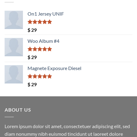
On1 Jersey UNIF
Valorado
$
29
con
5.00
de 5
Woo Album #4
Valorado
$
29
con
5.00
de 5
Magnete Exposure Diesel
Valorado
$
29
con
5.00
de 5
ABOUT US
Lorem ipsum dolor sit amet, consectetuer adipiscing elit, sed
diam nonummy nibh euismod tincidunt ut laoreet dolore