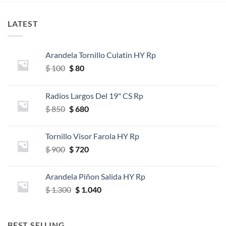
LATEST
Arandela Tornillo Culatin HY Rp
El
El
$
100
$
80
precio
precio
original
actual
Radios Largos Del 19" CS Rp
era:
es:
El
El
$
850
$
680
$ 100.
$ 80.
precio
precio
original
actual
Tornillo Visor Farola HY Rp
era:
es:
El
El
$
900
$
720
$ 850.
$ 680.
precio
precio
original
actual
Arandela Piñon Salida HY Rp
era:
es:
El
El
$
1.300
$
1.040
$ 900.
$ 720.
precio
precio
original
actual
era:
es:
BEST SELLING