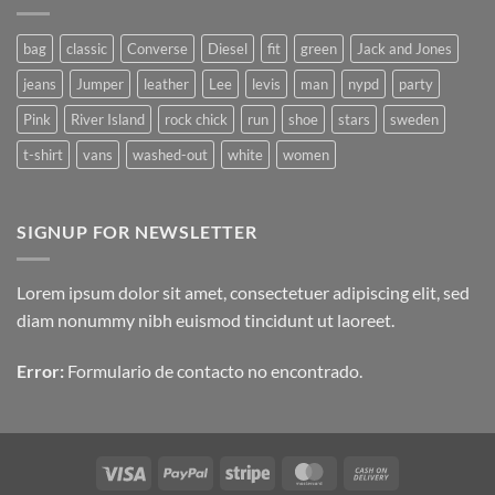
Video
Blog
Post
bag
classic
Converse
Diesel
fit
green
Jack and Jones
jeans
Jumper
leather
Lee
levis
man
nypd
party
Pink
River Island
rock chick
run
shoe
stars
sweden
t-shirt
vans
washed-out
white
women
SIGNUP FOR NEWSLETTER
Lorem ipsum dolor sit amet, consectetuer adipiscing elit, sed
diam nonummy nibh euismod tincidunt ut laoreet.
Error:
Formulario de contacto no encontrado.
Visa
PayPal
Stripe
MasterCard
Cash