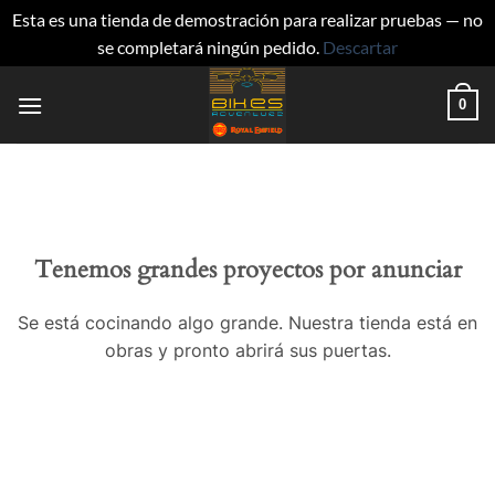
Esta es una tienda de demostración para realizar pruebas — no
se completará ningún pedido.
Descartar
Saltar
0
al
contenido
Tenemos grandes proyectos por anunciar
Se está cocinando algo grande. Nuestra tienda está en
obras y pronto abrirá sus puertas.