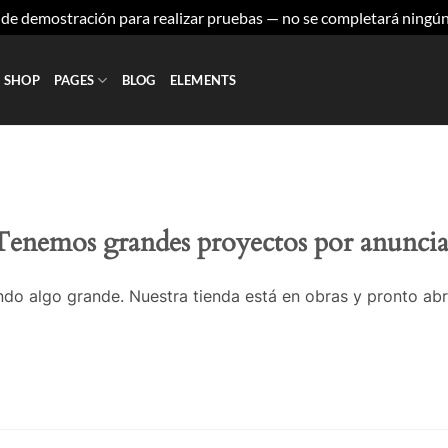
a de demostración para realizar pruebas — no se completará ningú
SHOP
PAGES
BLOG
ELEMENTS
Tenemos grandes proyectos por anuncia
do algo grande. Nuestra tienda está en obras y pronto abr