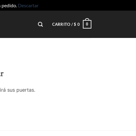
n pedido.
Descartar
0
CARRITO /
$
0
r
irá sus puertas.