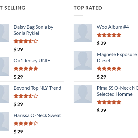
T SELLING
TOP RATED
Daisy Bag Sonia by
Woo Album #4
Sonia Rykiel
Valorado
$
29
con
5.00
Valorado
$
29
de 5
con
Magnete Exposure
3.50
de
On1 Jersey UNIF
Diesel
5
Valorado
Valorado
$
29
$
29
con
5.00
con
5.00
de 5
de 5
Beyond Top NLY Trend
Pima SS O-Neck 
Selected Homme
Valorado
$
29
con
Valorado
$
29
3.50
de
con
5.00
Harissa O-Neck Sweat
5
de 5
Valorado
$
29
con
4.00