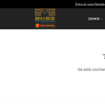
Esta es una tiend
Saltar
al
DEMOS
contenido
Se está cocinan