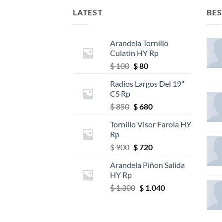
LATEST
BES
Arandela Tornillo
Culatin HY Rp
El
El
$
100
$
80
precio
precio
Radios Largos Del 19"
original
actual
CS Rp
era:
es:
El
El
$
850
$
680
$ 100.
$ 80.
precio
precio
Tornillo Visor Farola HY
original
actual
Rp
era:
es:
El
El
$
900
$
720
$ 850.
$ 680.
precio
precio
Arandela Piñon Salida
original
actual
HY Rp
era:
es:
El
El
$
1.300
$
1.040
$ 900.
$ 720.
precio
precio
original
actual
era:
es: