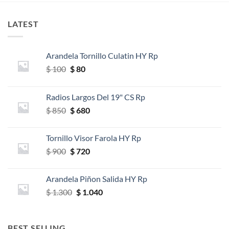
LATEST
Arandela Tornillo Culatin HY Rp
El
El
$
100
$
80
precio
precio
original
actual
Radios Largos Del 19" CS Rp
era:
es:
El
El
$
850
$
680
$ 100.
$ 80.
precio
precio
original
actual
Tornillo Visor Farola HY Rp
era:
es:
El
El
$
900
$
720
$ 850.
$ 680.
precio
precio
original
actual
Arandela Piñon Salida HY Rp
era:
es:
El
El
$
1.300
$
1.040
$ 900.
$ 720.
precio
precio
original
actual
era:
es:
BEST SELLING