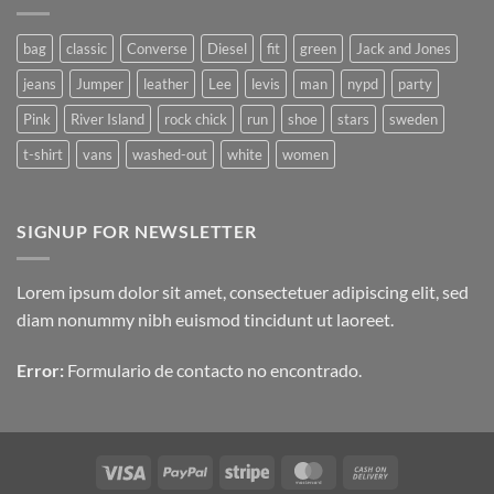
Video
Blog
Post
bag
classic
Converse
Diesel
fit
green
Jack and Jones
jeans
Jumper
leather
Lee
levis
man
nypd
party
Pink
River Island
rock chick
run
shoe
stars
sweden
t-shirt
vans
washed-out
white
women
SIGNUP FOR NEWSLETTER
Lorem ipsum dolor sit amet, consectetuer adipiscing elit, sed
diam nonummy nibh euismod tincidunt ut laoreet.
Error:
Formulario de contacto no encontrado.
Visa
PayPal
Stripe
MasterCard
Cash