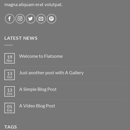
magna aliquam erat volutpat.
LATEST NEWS
Welcome to Flatsome
19
Nov
No
hay
comentarios
Just another post with A Gallery
13
en
Welcome
Oct
No
to
hay
Flatsome
comentarios
A Simple Blog Post
13
en
Just
Oct
No
another
hay
post
comentarios
with
A Video Blog Post
01
en
A
A
Ene
No
Gallery
Simple
hay
Blog
comentarios
Post
en
TAGS
A