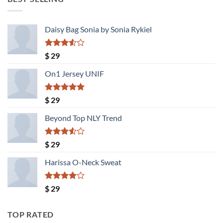
$ 1.300.
$ 1.040.
Daisy Bag Sonia by Sonia Rykiel
Valorado
$
29
con
3.50
de
On1 Jersey UNIF
5
Valorado
$
29
con
5.00
de 5
Beyond Top NLY Trend
Valorado
$
29
con
3.50
de
Harissa O-Neck Sweat
5
Valorado
$
29
con
4.00
de 5
TOP RATED