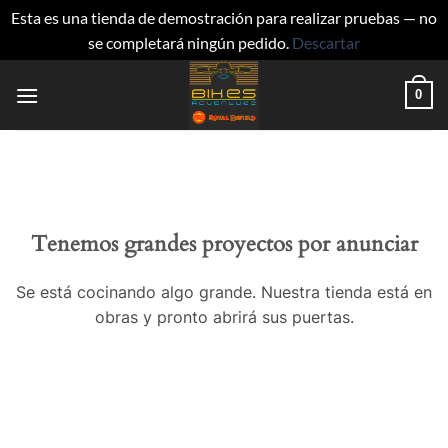
Esta es una tienda de demostración para realizar pruebas — no
se completará ningún pedido.
Descartar
Saltar
0
al
contenido
Tenemos grandes proyectos por anunciar
Se está cocinando algo grande. Nuestra tienda está en
obras y pronto abrirá sus puertas.