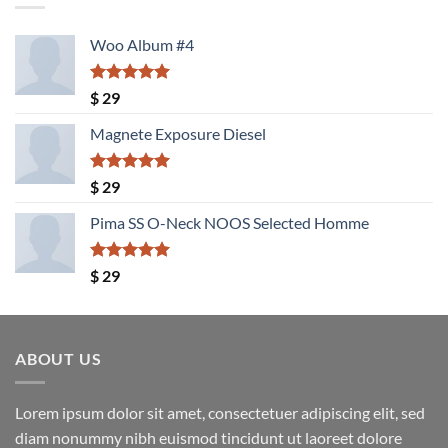
Woo Album #4
Valorado
$
29
con
5.00
de 5
Magnete Exposure Diesel
Valorado
$
29
con
5.00
de 5
Pima SS O-Neck NOOS Selected Homme
Valorado
$
29
con
5.00
de 5
ABOUT US
Lorem ipsum dolor sit amet, consectetuer adipiscing elit, sed
diam nonummy nibh euismod tincidunt ut laoreet dolore